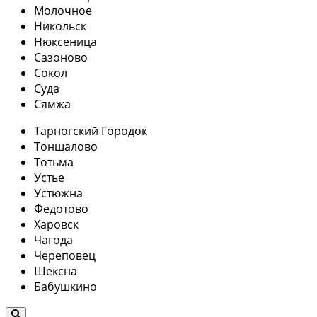
Молочное
Никольск
Нюксеница
Сазоново
Сокол
Суда
Сямжа
Тарногский Городок
Тоншалово
Тотьма
Устье
Устюжна
Федотово
Харовск
Чагода
Череповец
Шексна
Бабушкино