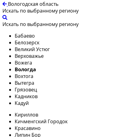
Вологодская область
Искать по выбранному региону
Искать по выбранному региону
Бабаево
Белозерск
Великий Устюг
Верховажье
Вожега
Вологда
Вохтога
Вытегра
Грязовец
Кадников
Кадуй
Кириллов
Кичменгский Городок
Красавино
Липин Бор