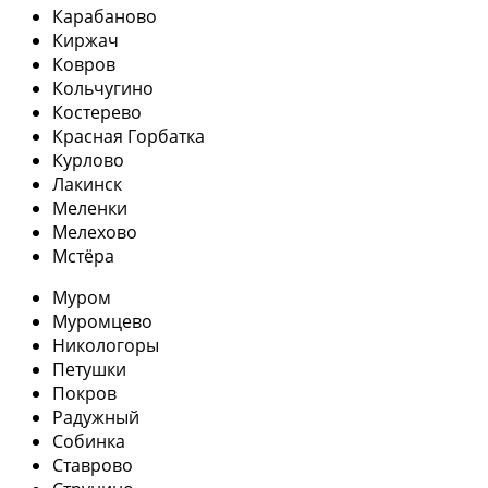
Карабаново
Киржач
Ковров
Кольчугино
Костерево
Красная Горбатка
Курлово
Лакинск
Меленки
Мелехово
Мстёра
Муром
Муромцево
Никологоры
Петушки
Покров
Радужный
Собинка
Ставрово