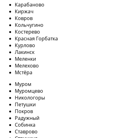
Карабаново
Киржач
Ковров
Кольчугино
Костерево
Красная Горбатка
Курлово
Лакинск
Меленки
Мелехово
Мстёра
Муром
Муромцево
Никологоры
Петушки
Покров
Радужный
Собинка
Ставрово