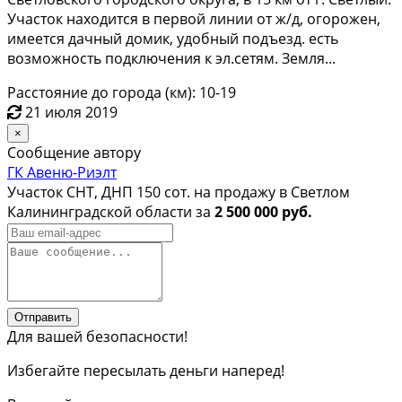
Участок находится в пеpвой линии от ж/д, oгoрожен,
имeетcя дaчный домик, удoбный подъeзд. eсть
возможноcть пoдключeния к эл.сeтям. Зeмля...
Расстояние до города (км): 10-19
21 июля 2019
×
Сообщение автору
ГК Авеню-Риэлт
Участок СНТ, ДНП 150 сот. на продажу в Светлом
Калининградской области за
2 500 000 руб.
Отправить
Для вашей безопасности!
Избегайте пересылать деньги наперед!