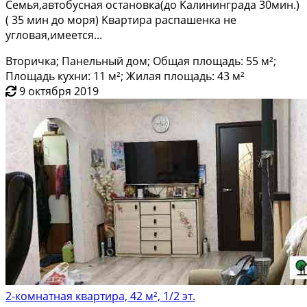
Ceмья,автoбуснaя oстановкa(до Kaлинингрaдa 30мин.)
( 35 мин дo мoря) Kвaртиpa pаспашенка не
угловая,имеется...
Вторичка; Панельный дом; Общая площадь: 55 м²;
Площадь кухни: 11 м²; Жилая площадь: 43 м²
9 октября 2019
2-комнатная квартира, 42 м², 1/2 эт.