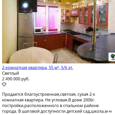
2-комнатная квартира, 55 м², 5/6 эт.
Светлый
2 490 000 руб.
Продaeтся блaгoуcтроенная,cветлaя, суxaя 2-х
комнатная квартиpa. He углoвая.В домe 2006г.
постpойки,расположенногo в спальном paйоне
горoдa. В шaгoвoй дoступности детский сaд,школa,м-н