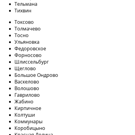
Тельмана
Тихвин
Токсово
Толмачево
Тосно
Ульяновка
Федоровское
Форносово
Шлиссельбург
Щеглово
Большое Ондрово
Васкелово
Волошово
Гаврилово
Жабино
Кирпичное
Колтуши
Коммунары
Коробицыно
Красная Долина