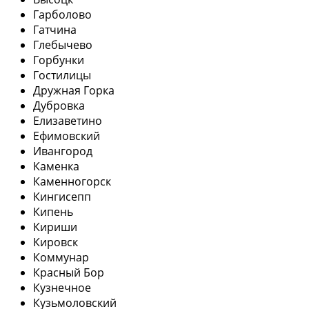
Гарболово
Гатчина
Глебычево
Горбунки
Гостилицы
Дружная Горка
Дубровка
Елизаветино
Ефимовский
Ивангород
Каменка
Каменногорск
Кингисепп
Кипень
Кириши
Кировск
Коммунар
Красный Бор
Кузнечное
Кузьмоловский