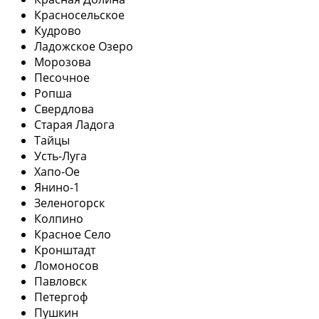
Красносельское
Кудрово
Ладожское Озеро
Морозова
Песочное
Ропша
Свердлова
Старая Ладога
Тайцы
Усть-Луга
Хапо-Ое
Янино-1
Зеленогорск
Колпино
Красное Село
Кронштадт
Ломоносов
Павловск
Петергоф
Пушкин