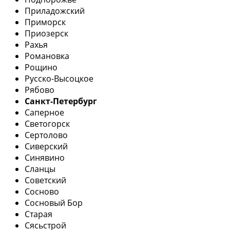
Приладожский
Приморск
Приозерск
Рахья
Романовка
Рощино
Русско-Высоцкое
Рябово
Санкт-Петербург
Саперное
Светогорск
Сертолово
Сиверский
Синявино
Сланцы
Советский
Сосново
Сосновый Бор
Старая
Сясьстрой