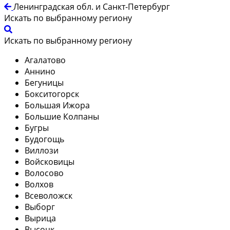
Ленинградская обл. и Санкт-Петербург
Искать по выбранному региону
Искать по выбранному региону
Агалатово
Аннино
Бегуницы
Бокситогорск
Большая Ижора
Большие Колпаны
Бугры
Будогощь
Виллози
Войсковицы
Волосово
Волхов
Всеволожск
Выборг
Вырица
Высоцк