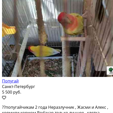
Попугай
Санкт-Петербург
5 500 руб.
??попугайчикам 2 года Неразлучник , Жасми и Алекс ,
кормили кормом Podavan только лучшее , клетка