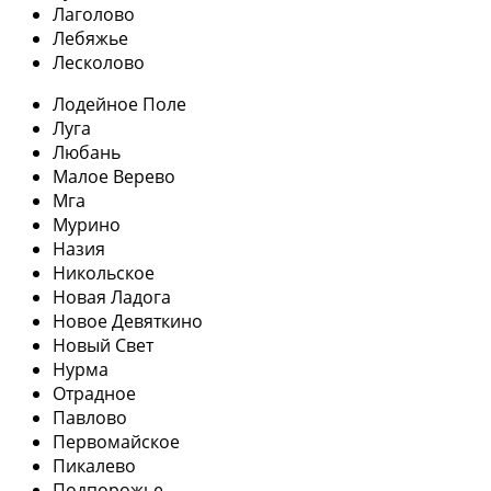
Лаголово
Лебяжье
Лесколово
Лодейное Поле
Луга
Любань
Малое Верево
Мга
Мурино
Назия
Никольское
Новая Ладога
Новое Девяткино
Новый Свет
Нурма
Отрадное
Павлово
Первомайское
Пикалево
Подпорожье