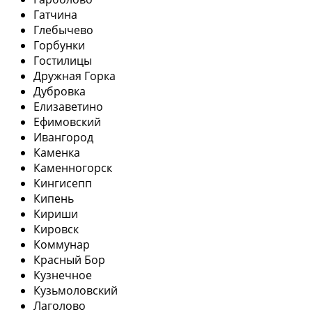
Гатчина
Глебычево
Горбунки
Гостилицы
Дружная Горка
Дубровка
Елизаветино
Ефимовский
Ивангород
Каменка
Каменногорск
Кингисепп
Кипень
Кириши
Кировск
Коммунар
Красный Бор
Кузнечное
Кузьмоловский
Лаголово