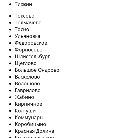
Тихвин
Токсово
Толмачево
Тосно
Ульяновка
Федоровское
Форносово
Шлиссельбург
Щеглово
Большое Ондрово
Васкелово
Волошово
Гаврилово
Жабино
Кирпичное
Колтуши
Коммунары
Коробицыно
Красная Долина
Красносельское