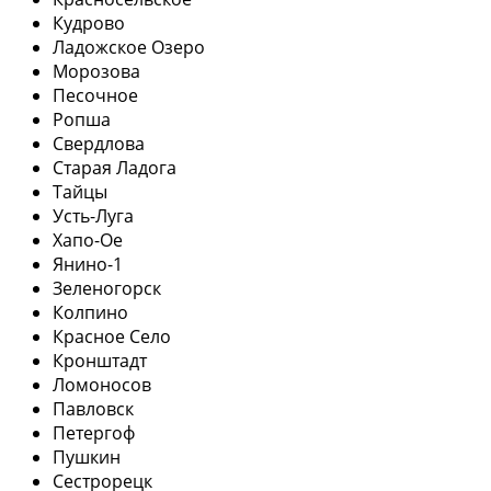
Кудрово
Ладожское Озеро
Морозова
Песочное
Ропша
Свердлова
Старая Ладога
Тайцы
Усть-Луга
Хапо-Ое
Янино-1
Зеленогорск
Колпино
Красное Село
Кронштадт
Ломоносов
Павловск
Петергоф
Пушкин
Сестрорецк