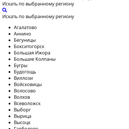
Искать по выбранному региону
Искать по выбранному региону
Агалатово
Аннино
Бегуницы
Бокситогорск
Большая Ижора
Большие Колпаны
Бугры
Будогощь
Виллози
Войсковицы
Волосово
Волхов
Всеволожск
Выборг
Вырица
Высоцк
Гарболово