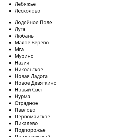
Лебяжье
Лесколово
Лодейное Поле
Луга
Любань
Малое Верево
Мга
Мурино
Назия
Никольское
Новая Ладога
Новое Девяткино
Новый Свет
Нурма
Отрадное
Павлово
Первомайское
Пикалево
Подпорожье
Приладожский