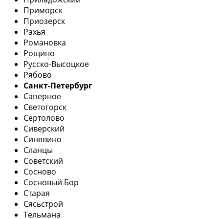
Приморск
Приозерск
Рахья
Романовка
Рощино
Русско-Высоцкое
Рябово
Санкт-Петербург
Саперное
Светогорск
Сертолово
Сиверский
Синявино
Сланцы
Советский
Сосново
Сосновый Бор
Старая
Сясьстрой
Тельмана