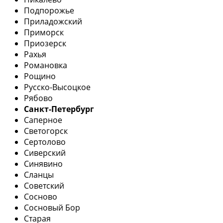
Подпорожье
Приладожский
Приморск
Приозерск
Рахья
Романовка
Рощино
Русско-Высоцкое
Рябово
Санкт-Петербург
Саперное
Светогорск
Сертолово
Сиверский
Синявино
Сланцы
Советский
Сосново
Сосновый Бор
Старая