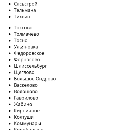
Сясьстрой
Тельмана
Тихвин
Токсово
Толмачево
Тосно
Ульяновка
Федоровское
Форносово
Шлиссельбург
Щеглово
Большое Ондрово
Васкелово
Волошово
Гаврилово
Жабино
Кирпичное
Колтуши
Коммунары
Коробицыно