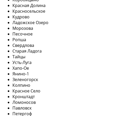
Красная Долина
Красносельское
Кудрово
Ладожское Озеро
Морозова
Песочное
Ропша
Свердлова
Старая Ладога
Тайцы
Усть-Луга
Хапо-Ое
Янино-1
Зеленогорск
Колпино
Красное Село
Кронштадт
Ломоносов
Павловск
Петергоф