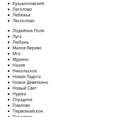
Кузьмоловский
Лаголово
Лебяжье
Лесколово
Лодейное Поле
Луга
Любань
Малое Верево
Мга
Мурино
Назия
Никольское
Новая Ладога
Новое Девяткино
Новый Свет
Нурма
Отрадное
Павлово
Первомайское
Пикалево