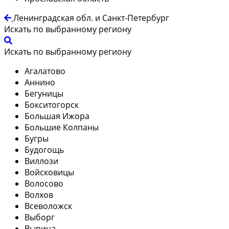
Ленинградская обл. и Санкт-Петербург
Искать по выбранному региону
Искать по выбранному региону
Агалатово
Аннино
Бегуницы
Бокситогорск
Большая Ижора
Большие Колпаны
Бугры
Будогощь
Виллози
Войсковицы
Волосово
Волхов
Всеволожск
Выборг
Вырица