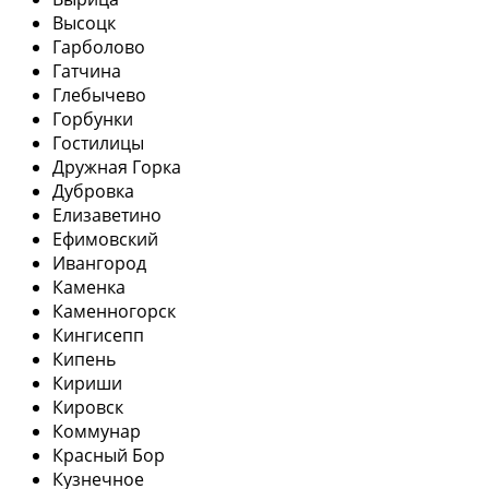
Высоцк
Гарболово
Гатчина
Глебычево
Горбунки
Гостилицы
Дружная Горка
Дубровка
Елизаветино
Ефимовский
Ивангород
Каменка
Каменногорск
Кингисепп
Кипень
Кириши
Кировск
Коммунар
Красный Бор
Кузнечное