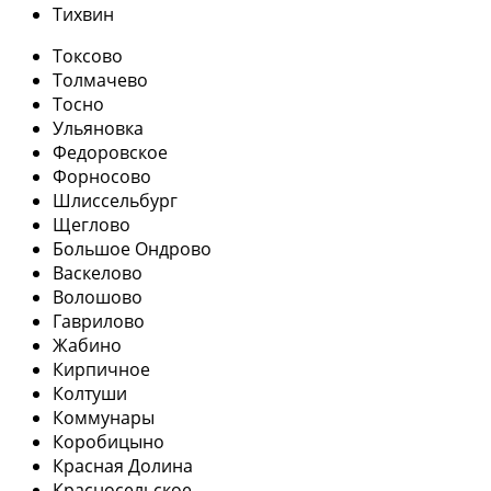
Тихвин
Токсово
Толмачево
Тосно
Ульяновка
Федоровское
Форносово
Шлиссельбург
Щеглово
Большое Ондрово
Васкелово
Волошово
Гаврилово
Жабино
Кирпичное
Колтуши
Коммунары
Коробицыно
Красная Долина
Красносельское