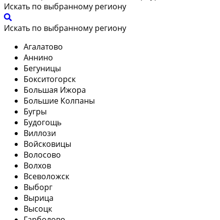
Искать по выбранному региону
Искать по выбранному региону
Агалатово
Аннино
Бегуницы
Бокситогорск
Большая Ижора
Большие Колпаны
Бугры
Будогощь
Виллози
Войсковицы
Волосово
Волхов
Всеволожск
Выборг
Вырица
Высоцк
Гарболово