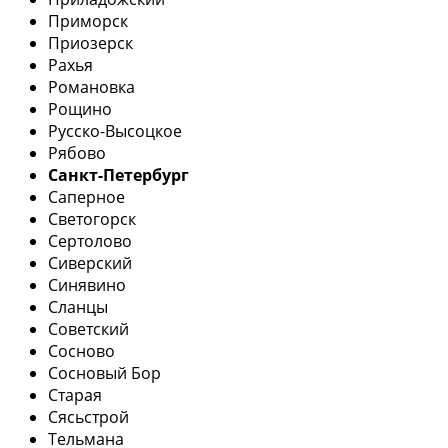
Приморск
Приозерск
Рахья
Романовка
Рощино
Русско-Высоцкое
Рябово
Санкт-Петербург
Саперное
Светогорск
Сертолово
Сиверский
Синявино
Сланцы
Советский
Сосново
Сосновый Бор
Старая
Сясьстрой
Тельмана