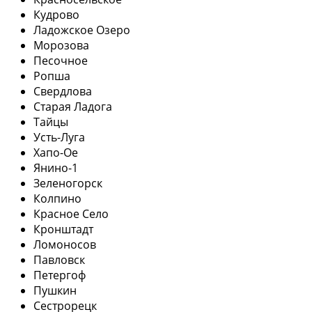
Кудрово
Ладожское Озеро
Морозова
Песочное
Ропша
Свердлова
Старая Ладога
Тайцы
Усть-Луга
Хапо-Ое
Янино-1
Зеленогорск
Колпино
Красное Село
Кронштадт
Ломоносов
Павловск
Петергоф
Пушкин
Сестрорецк