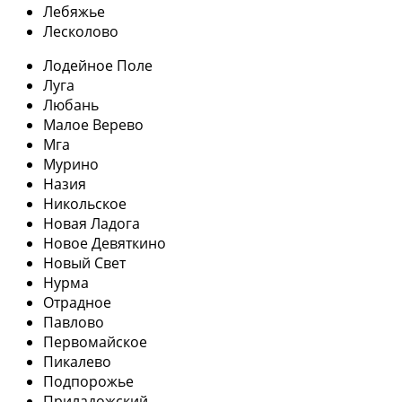
Лебяжье
Лесколово
Лодейное Поле
Луга
Любань
Малое Верево
Мга
Мурино
Назия
Никольское
Новая Ладога
Новое Девяткино
Новый Свет
Нурма
Отрадное
Павлово
Первомайское
Пикалево
Подпорожье
Приладожский