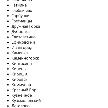
Гатчина
Глебычево
Горбунки
Гостилицы
Дружная Горка
Дубровка
Елизаветино
Ефимовский
Ивангород
Каменка
Каменногорск
Кингисепп
Кипень
Кириши
Кировск
Коммунар
Красный Бор
Кузнечное
Кузьмоловский
Лаголово