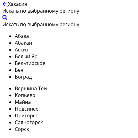
Хакасия
Искать по выбранному региону
Искать по выбранному региону
Абаза
Абакан
Аскиз
Белый Яр
Бельтирское
Бея
Боград
Вершина Теи
Копьево
Майна
Подсинее
Пригорск
Саяногорск
Сорск