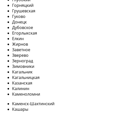
Горняцкий
Грушевская
Гуково
Донецк
Дубовское
Егорлыкская
Елкин
Жирнов
Заветное
Зверево
Зерноград
Зимовники
Кагальник
Кагальницкая
Казанская
Калинин
Каменоломни
Каменск-Шахтинский
Кашары