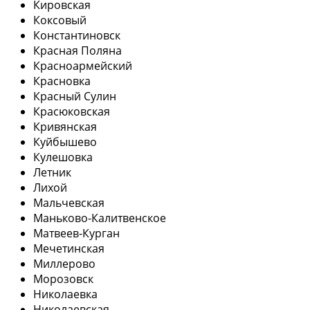
Кировская
Коксовый
Константиновск
Красная Поляна
Красноармейский
Красновка
Красный Сулин
Красюковская
Кривянская
Куйбышево
Кулешовка
Летник
Лихой
Мальчевская
Маньково-Калитвенское
Матвеев-Курган
Мечетинская
Миллерово
Морозовск
Николаевка
Николаевская