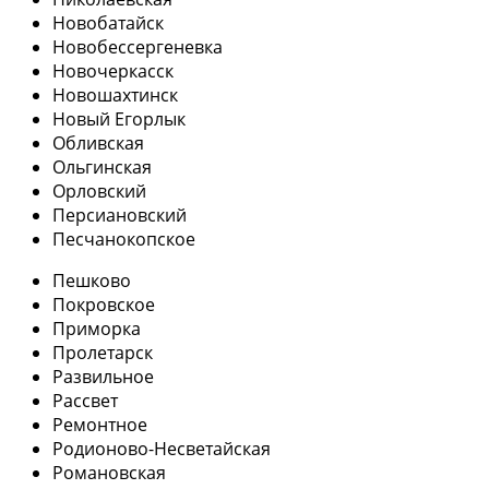
Новобатайск
Новобессергеневка
Новочеркасск
Новошахтинск
Новый Егорлык
Обливская
Ольгинская
Орловский
Персиановский
Песчанокопское
Пешково
Покровское
Приморка
Пролетарск
Развильное
Рассвет
Ремонтное
Родионово-Несветайская
Романовская