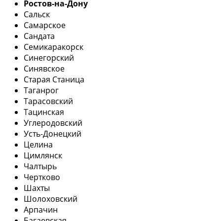
Ростов-на-Дону
Сальск
Самарское
Сандата
Семикаракорск
Синегорский
Синявское
Старая Станица
Таганрог
Тарасовский
Тацинская
Углеродовский
Усть-Донецкий
Целина
Цимлянск
Чалтырь
Чертково
Шахты
Шолоховский
Арпачин
Багаевская