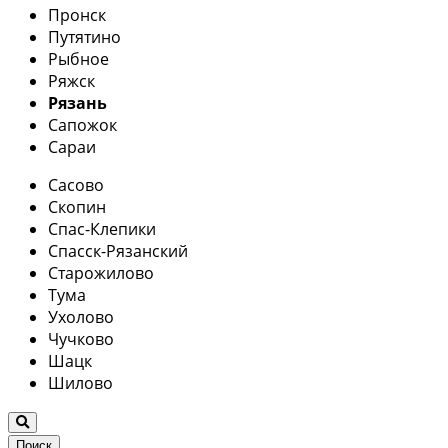
Пронск
Путятино
Рыбное
Ряжск
Рязань
Сапожок
Сараи
Сасово
Скопин
Спас-Клепики
Спасск-Рязанский
Старожилово
Тума
Ухолово
Чучково
Шацк
Шилово
Поиск