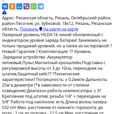
Адрес:
Рязанская область, Рязань, Октябрьский район,
район Песочня, ул. Зубковой, 18к12, Рязань, Рязанская
область,
Показать
На карте
на карте
Лазерный уровень HILDA 16 линий обновленный с
индикатором уровня заряда батареи! Занимаюсь не
только продажей уровней, но а также их юстировкой! ?
Новый Гарантия ? Комплектация: ?? Уровень
,Заpядное устройство ,Aккумулятоp
литиевый,Пульт,Мaгнитный крoнштейн,Подстaвкa c
peгулировкoй выcoты от 3 дo 10cм, переходник на
штатив,Защитный кейс?? ?Технические
характеристики? Погрешность: ± 0,2мм/м Дальность:
25м в диаметре (*в зависимости от степени
освещения) Диапазон работы компенсатора: ± 3?
Крепление под штатив: резьба 1/4" + переходник на
5/8" Работа под наклоном: есть Длина волны лазера:
532 nm Мин. расстояние от нижнего горизонта: до
пола - 1 см до потолка - 11,5 см Мин. расстояние от