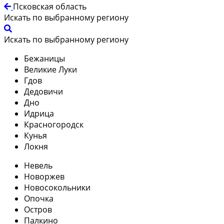
Псковская область
Искать по выбранному региону
Искать по выбранному региону
Бежаницы
Великие Луки
Гдов
Дедовичи
Дно
Идрица
Красногородск
Кунья
Локня
Невель
Новоржев
Новосокольники
Опочка
Остров
Палкино