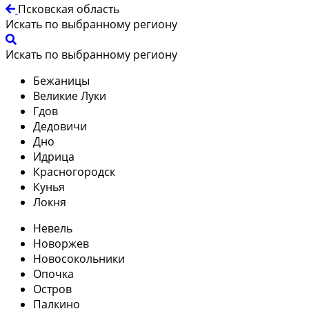
Псковская область
Искать по выбранному региону
Искать по выбранному региону
Бежаницы
Великие Луки
Гдов
Дедовичи
Дно
Идрица
Красногородск
Кунья
Локня
Невель
Новоржев
Новосокольники
Опочка
Остров
Палкино