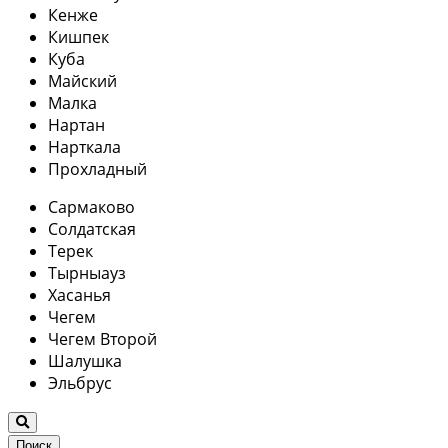
Кенже
Кишпек
Куба
Майский
Малка
Нартан
Нарткала
Прохладный
Сармаково
Солдатская
Терек
Тырныауз
Хасанья
Чегем
Чегем Второй
Шалушка
Эльбрус
Поиск