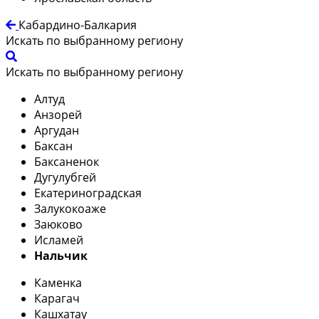
Кабардино-Балкария
Искать по выбранному региону
Искать по выбранному региону
Алтуд
Анзорей
Аргудан
Баксан
Баксаненок
Дугулубгей
Екатериноградская
Залукокоаже
Заюково
Исламей
Нальчик
Каменка
Карагач
Кашхатау