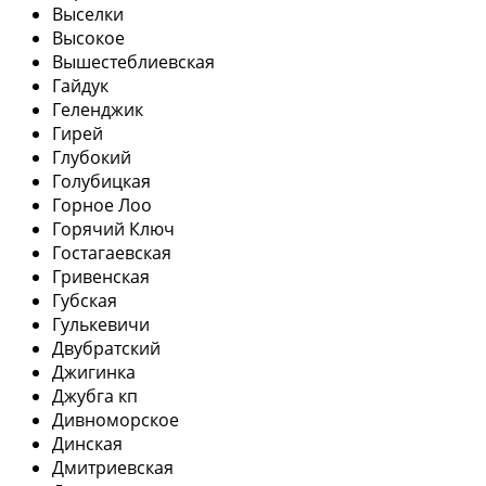
Выселки
Высокое
Вышестеблиевская
Гайдук
Геленджик
Гирей
Глубокий
Голубицкая
Горное Лоо
Горячий Ключ
Гостагаевская
Гривенская
Губская
Гулькевичи
Двубратский
Джигинка
Джубга кп
Дивноморское
Динская
Дмитриевская