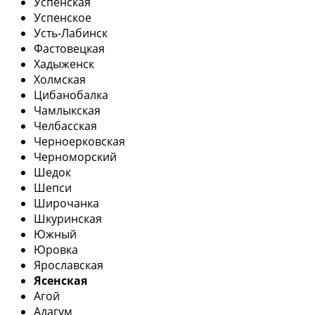
Успенская
Успенское
Усть-Лабинск
Фастовецкая
Хадыженск
Холмская
Цибанобалка
Чамлыкская
Челбасская
Черноерковская
Черноморский
Шедок
Шепси
Широчанка
Шкуринская
Южный
Юровка
Ярославская
Ясенская
Агой
Адагум