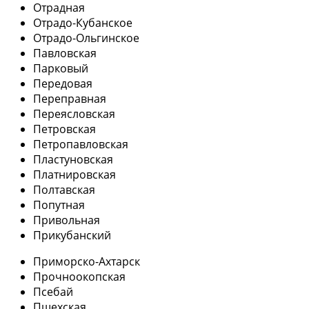
Отрадная
Отрадо-Кубанское
Отрадо-Ольгинское
Павловская
Парковый
Передовая
Переправная
Переясловская
Петровская
Петропавловская
Пластуновская
Платнировская
Полтавская
Попутная
Привольная
Прикубанский
Приморско-Ахтарск
Прочноокопская
Псебай
Пшехская