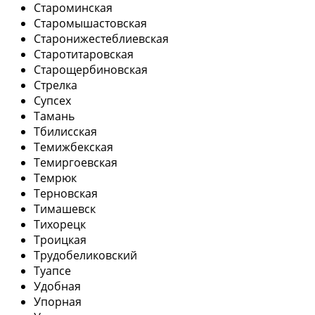
Староминская
Старомышастовская
Старонижестеблиевская
Старотитаровская
Старощербиновская
Стрелка
Супсех
Тамань
Тбилисская
Темижбекская
Темиргоевская
Темрюк
Терновская
Тимашевск
Тихорецк
Троицкая
Трудобеликовский
Туапсе
Удобная
Упорная