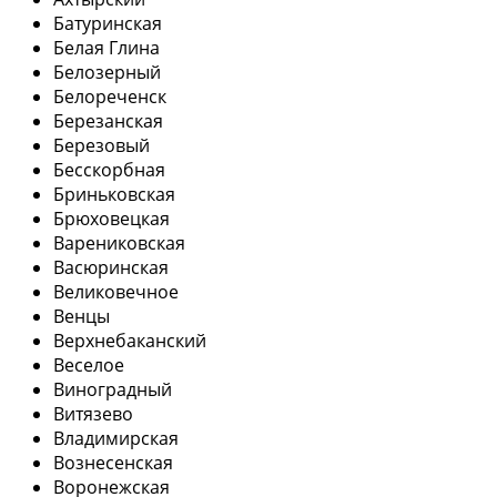
Батуринская
Белая Глина
Белозерный
Белореченск
Березанская
Березовый
Бесскорбная
Бриньковская
Брюховецкая
Варениковская
Васюринская
Великовечное
Венцы
Верхнебаканский
Веселое
Виноградный
Витязево
Владимирская
Вознесенская
Воронежская