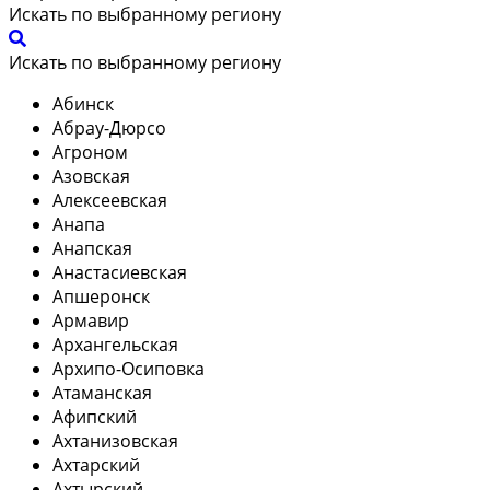
Искать по выбранному региону
Искать по выбранному региону
Абинск
Абрау-Дюрсо
Агроном
Азовская
Алексеевская
Анапа
Анапская
Анастасиевская
Апшеронск
Армавир
Архангельская
Архипо-Осиповка
Атаманская
Афипский
Ахтанизовская
Ахтарский
Ахтырский