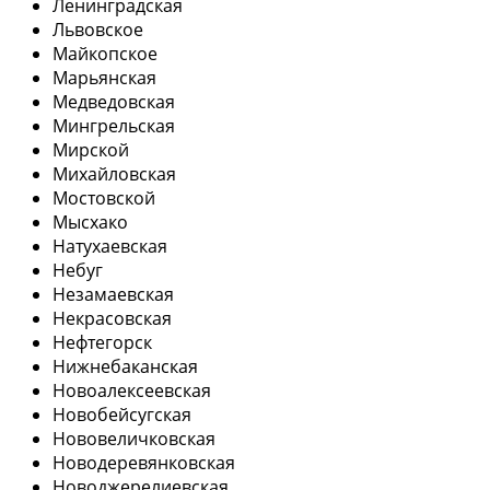
Ленинградская
Львовское
Майкопское
Марьянская
Медведовская
Мингрельская
Мирской
Михайловская
Мостовской
Мысхако
Натухаевская
Небуг
Незамаевская
Некрасовская
Нефтегорск
Нижнебаканская
Новоалексеевская
Новобейсугская
Нововеличковская
Новодеревянковская
Новоджерелиевская