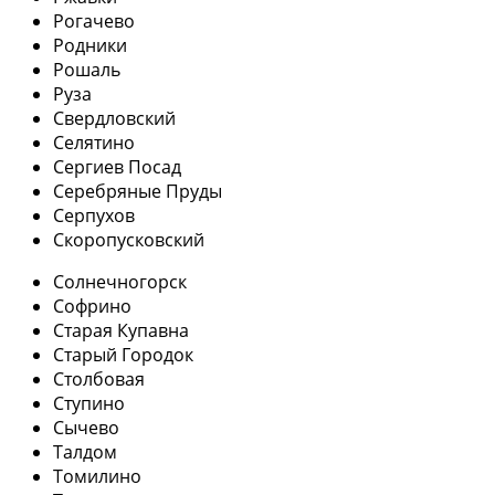
Рогачево
Родники
Рошаль
Руза
Свердловский
Селятино
Сергиев Посад
Серебряные Пруды
Серпухов
Скоропусковский
Солнечногорск
Софрино
Старая Купавна
Старый Городок
Столбовая
Ступино
Сычево
Талдом
Томилино