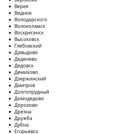
Верея
Видное
Володарского
Волоколамск
Воскресенск
Высоковск
Глебовский
Давыдово
Деденево
Дедовск
Демихово
Дзержинский
Дмитров
Долгопрудный
Домодедово
Дорохово
Дрезна
Дружба
Дубна
Егорьевск