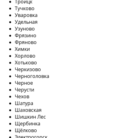
Троицк
Тучково
Уваровка
Удельная
Узуново
Фрязино
Фряново
Химки
Хорлово
Хотьково
Черкизово
Черноголовка
Черное
Черусти
Чехов
Шатура
Шаховская
Шишкин Лес
Щербинка
Щёлково
Электрогорск