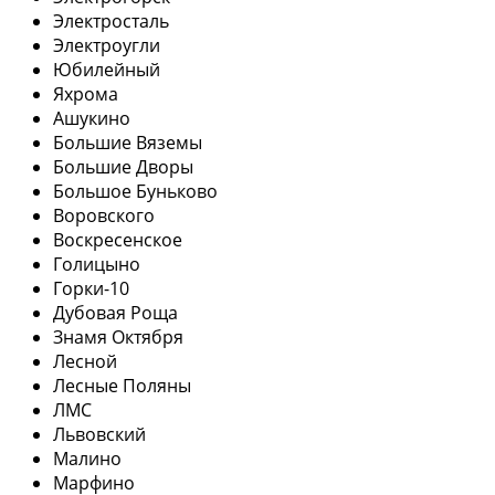
Электросталь
Электроугли
Юбилейный
Яхрома
Ашукино
Большие Вяземы
Большие Дворы
Большое Буньково
Воровского
Воскресенское
Голицыно
Горки-10
Дубовая Роща
Знамя Октября
Лесной
Лесные Поляны
ЛМС
Львовский
Малино
Марфино