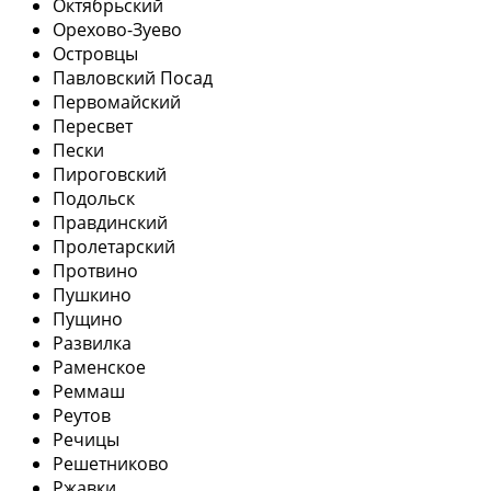
Октябрьский
Орехово-Зуево
Островцы
Павловский Посад
Первомайский
Пересвет
Пески
Пироговский
Подольск
Правдинский
Пролетарский
Протвино
Пушкино
Пущино
Развилка
Раменское
Реммаш
Реутов
Речицы
Решетниково
Ржавки