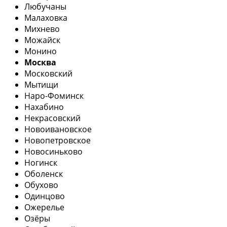
Любучаны
Малаховка
Михнево
Можайск
Монино
Москва
Московский
Мытищи
Наро-Фоминск
Нахабино
Некрасовский
Новоивановское
Новопетровское
Новосиньково
Ногинск
Оболенск
Обухово
Одинцово
Ожерелье
Озёры