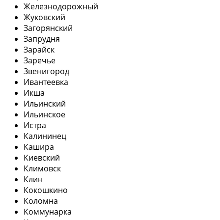
Железнодорожный
Жуковский
Загорянский
Запрудня
Зарайск
Заречье
Звенигород
Ивантеевка
Икша
Ильинский
Ильинское
Истра
Калининец
Кашира
Киевский
Климовск
Клин
Кокошкино
Коломна
Коммунарка