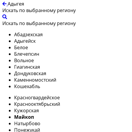
Адыгея
Искать по выбранному региону
Искать по выбранному региону
Абадзехская
Адыгейск
Белое
Блечепсин
Вольное
Гиагинская
Дондуковская
Каменномостский
Кошехабль
Красногвардейское
Краснооктябрьский
Кужорская
Майкоп
Натырбово
Понежукай