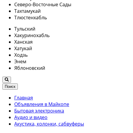
Северо-Восточные Сады
Тахтамукай
Тлюстенхабль
Тульский
Хакуринохабль
Ханская
Хатукай
Ходзь
Энем
Яблоновский
Поиск
Главная
Объявления в Майкопе
Бытовая электроника
Аудио и видео
Акустика, колонки, сабвуферы