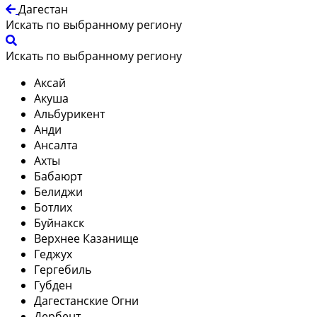
Дагестан
Искать по выбранному региону
Искать по выбранному региону
Аксай
Акуша
Альбурикент
Анди
Ансалта
Ахты
Бабаюрт
Белиджи
Ботлих
Буйнакск
Верхнее Казанище
Геджух
Гергебиль
Губден
Дагестанские Огни
Дербент