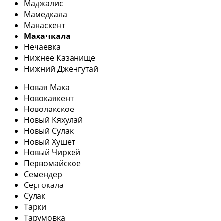
Маджалис
Мамедкала
Манаскент
Махачкала
Нечаевка
Нижнее Казанище
Нижний Дженгутай
Новая Мака
Новокаякент
Новолакское
Новый Кяхулай
Новый Сулак
Новый Хушет
Новый Чиркей
Первомайское
Семендер
Сергокала
Сулак
Тарки
Тарумовка