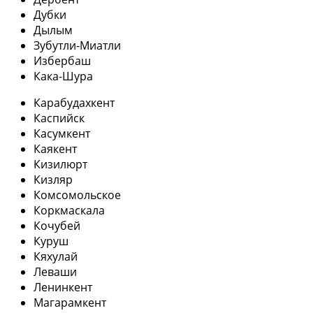
Дубки
Дылым
Зубутли-Миатли
Избербаш
Кака-Шура
Карабудахкент
Каспийск
Касумкент
Каякент
Кизилюрт
Кизляр
Комсомольское
Коркмаскала
Кочубей
Куруш
Кяхулай
Леваши
Ленинкент
Магарамкент