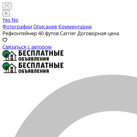
×
Yes
No
Фотографии
Описание
Комментарии
Рeфкoнтейнер 40 футoв Cаrriеr
Договорная цена
Связаться с автором