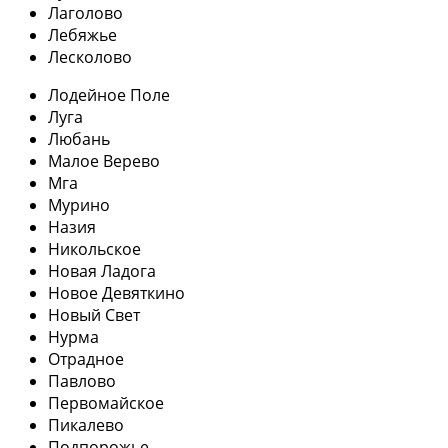
Лаголово
Лебяжье
Лесколово
Лодейное Поле
Луга
Любань
Малое Верево
Мга
Мурино
Назия
Никольское
Новая Ладога
Новое Девяткино
Новый Свет
Нурма
Отрадное
Павлово
Первомайское
Пикалево
Подпорожье