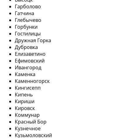
Гарболово
Гатчина
Глебычево
Горбунки
Гостилицы
Дружная Горка
Дубровка
Елизаветино
Ефимовский
Ивангород
Каменка
Каменногорск
Кингисепп
Кипень
Кириши
Кировск
Коммунар
Красный Бор
Кузнечное
Кузьмоловский