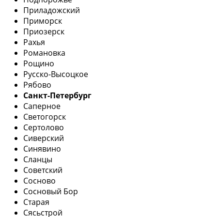
Приладожский
Приморск
Приозерск
Рахья
Романовка
Рощино
Русско-Высоцкое
Рябово
Санкт-Петербург
Саперное
Светогорск
Сертолово
Сиверский
Синявино
Сланцы
Советский
Сосново
Сосновый Бор
Старая
Сясьстрой