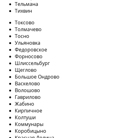
Тельмана
Тихвин
Токсово
Толмачево
Тосно
Ульяновка
Федоровское
Форносово
Шлиссельбург
Щеглово
Большое Ондрово
Васкелово
Волошово
Гаврилово
Жабино
Кирпичное
Колтуши
Коммунары
Коробицыно
Красная Долина