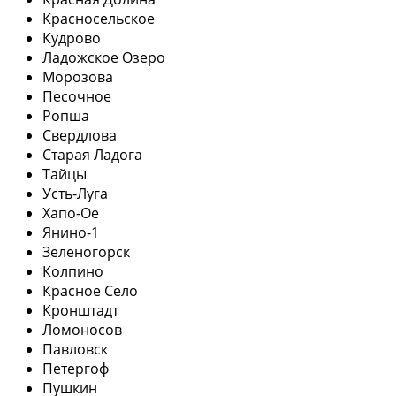
Красносельское
Кудрово
Ладожское Озеро
Морозова
Песочное
Ропша
Свердлова
Старая Ладога
Тайцы
Усть-Луга
Хапо-Ое
Янино-1
Зеленогорск
Колпино
Красное Село
Кронштадт
Ломоносов
Павловск
Петергоф
Пушкин