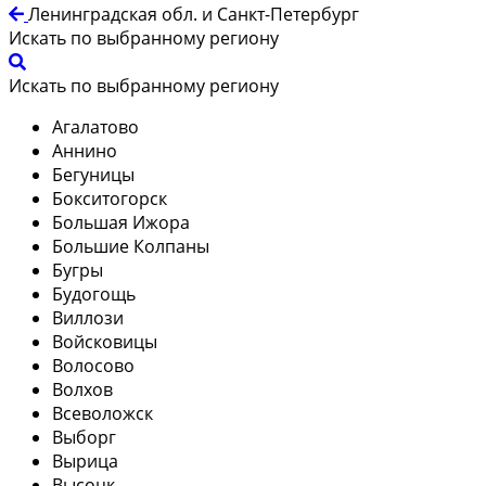
Ленинградская обл. и Санкт-Петербург
Искать по выбранному региону
Искать по выбранному региону
Агалатово
Аннино
Бегуницы
Бокситогорск
Большая Ижора
Большие Колпаны
Бугры
Будогощь
Виллози
Войсковицы
Волосово
Волхов
Всеволожск
Выборг
Вырица
Высоцк