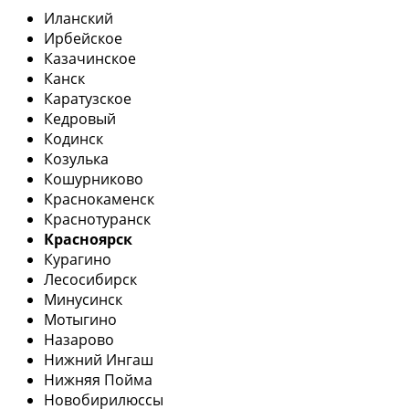
Иланский
Ирбейское
Казачинское
Канск
Каратузское
Кедровый
Кодинск
Козулька
Кошурниково
Краснокаменск
Краснотуранск
Красноярск
Курагино
Лесосибирск
Минусинск
Мотыгино
Назарово
Нижний Ингаш
Нижняя Пойма
Новобирилюссы