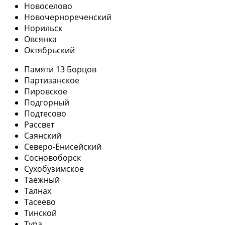
Новоселово
Новочернореченский
Норильск
Овсянка
Октябрьский
Памяти 13 Борцов
Партизанское
Пировское
Подгорный
Подтесово
Рассвет
Саянский
Северо-Енисейский
Сосновоборск
Сухобузимское
Таежный
Талнах
Тасеево
Тинской
Тура