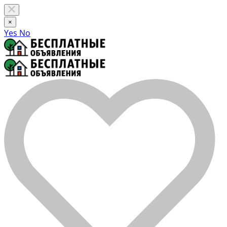
×
Yes
No