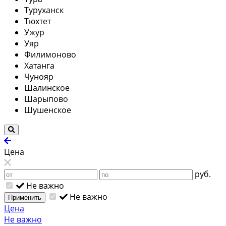
Туруханск
Тюхтет
Ужур
Уяр
Филимоново
Хатанга
Чунояр
Шалинское
Шарыпово
Шушенское
Цена
руб.
Не важно
Не важно
Применить
Цена
Не важно