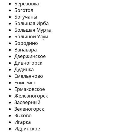
Березовка
Боготол
Богучаны
Большая Ирба
Большая Мурта
Большой Улуй
Бородино
Ванавара
Дзержинское
Дивногорск
Дудинка
Емельяново
Енисейск
Ермаковское
Железногорск
Заозерный
Зеленогорск
Зыково
Игарка
Идринское