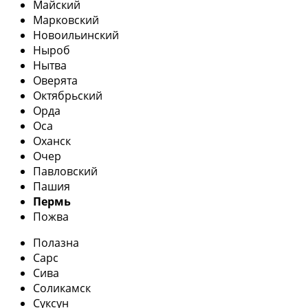
Майский
Марковский
Новоильинский
Ныроб
Нытва
Оверята
Октябрьский
Орда
Оса
Оханск
Очер
Павловский
Пашия
Пермь
Пожва
Полазна
Сарс
Сива
Соликамск
Суксун