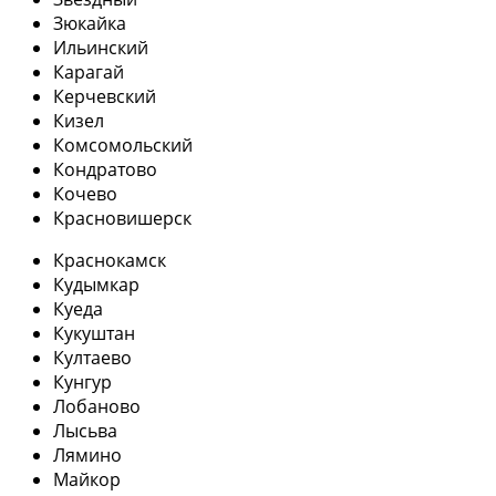
Зюкайка
Ильинский
Карагай
Керчевский
Кизел
Комсомольский
Кондратово
Кочево
Красновишерск
Краснокамск
Кудымкар
Куеда
Кукуштан
Култаево
Кунгур
Лобаново
Лысьва
Лямино
Майкор