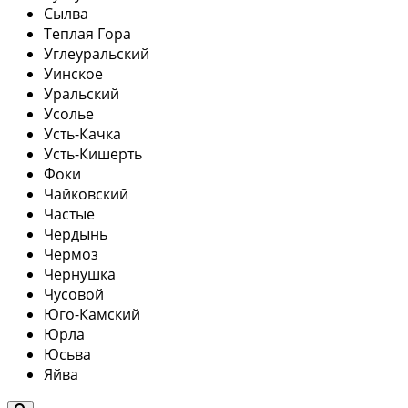
Сылва
Теплая Гора
Углеуральский
Уинское
Уральский
Усолье
Усть-Качка
Усть-Кишерть
Фоки
Чайковский
Частые
Чердынь
Чермоз
Чернушка
Чусовой
Юго-Камский
Юрла
Юсьва
Яйва