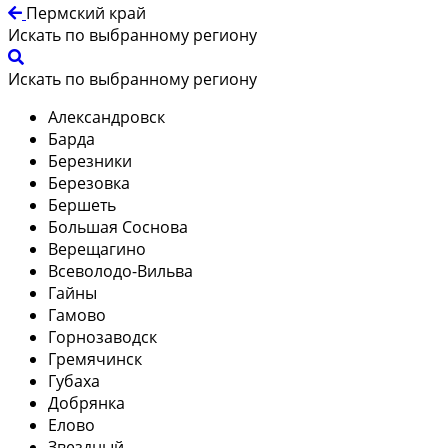
Пермский край
Искать по выбранному региону
Искать по выбранному региону
Александровск
Барда
Березники
Березовка
Бершеть
Большая Соснова
Верещагино
Всеволодо-Вильва
Гайны
Гамово
Горнозаводск
Гремячинск
Губаха
Добрянка
Елово
Звездный