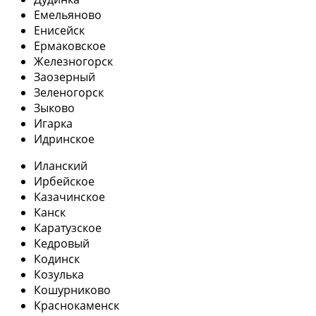
Емельяново
Енисейск
Ермаковское
Железногорск
Заозерный
Зеленогорск
Зыково
Игарка
Идринское
Иланский
Ирбейское
Казачинское
Канск
Каратузское
Кедровый
Кодинск
Козулька
Кошурниково
Краснокаменск