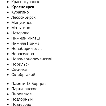
Краснотуранск
Красноярск
Курагино
Лесосибирск
Минусинск
Мотыгино
Назарово
Нижний Ингаш
Нижняя Пойма
Новобирилюссы
Новоселово
Новочернореченский
Норильск
Овсянка
Октябрьский
Памяти 13 Борцов
Партизанское
Пировское
Подгорный
Подтесово