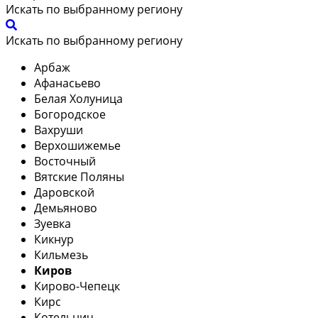
Искать по выбранному региону
Искать по выбранному региону
Арбаж
Афанасьево
Белая Холуница
Богородское
Вахруши
Верхошижемье
Восточный
Вятские Поляны
Даровской
Демьяново
Зуевка
Кикнур
Кильмезь
Киров
Кирово-Чепецк
Кирс
Котельнич