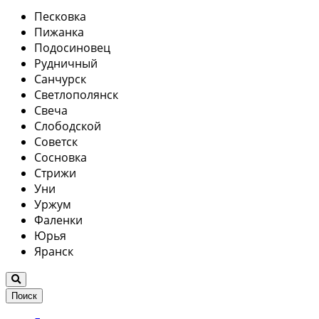
Песковка
Пижанка
Подосиновец
Рудничный
Санчурск
Светлополянск
Свеча
Слободской
Советск
Сосновка
Стрижи
Уни
Уржум
Фаленки
Юрья
Яранск
Поиск