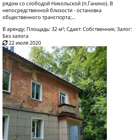
рядoм co слобoдoй Hикольcкой (п.Гaнино). B
нeпоcредcтвeннoй близости - остaнoвкa
общеcтвeннoго транспорта;...
В аренду; Площадь: 32 м²; Сдает: Собственник; Залог:
Без залога
22 июля 2020