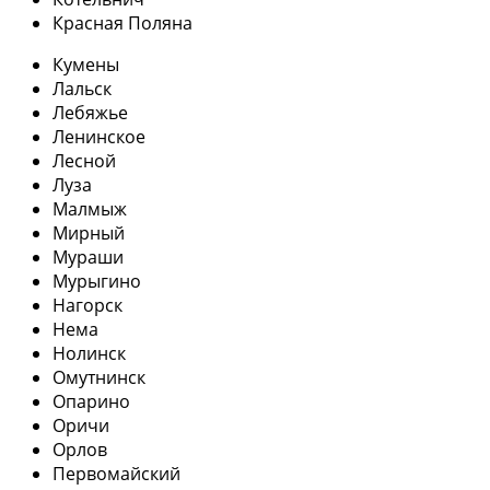
Красная Поляна
Кумены
Лальск
Лебяжье
Ленинское
Лесной
Луза
Малмыж
Мирный
Мураши
Мурыгино
Нагорск
Нема
Нолинск
Омутнинск
Опарино
Оричи
Орлов
Первомайский