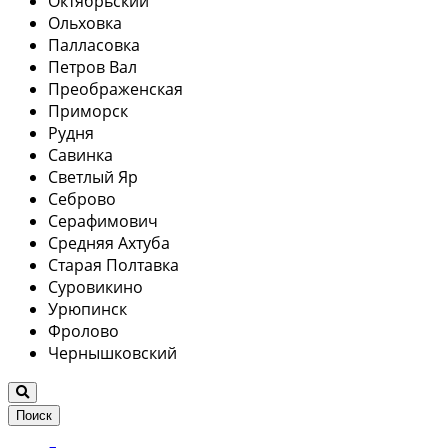
Октябрьский
Ольховка
Палласовка
Петров Вал
Преображенская
Приморск
Рудня
Савинка
Светлый Яр
Себрово
Серафимович
Средняя Ахтуба
Старая Полтавка
Суровикино
Урюпинск
Фролово
Чернышковский
Поиск