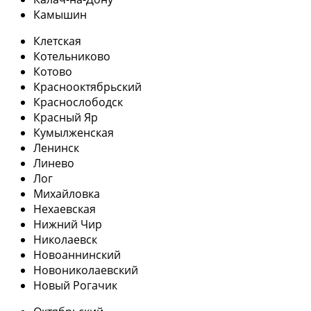
Камышин
Клетская
Котельниково
Котово
Краснооктябрьский
Краснослободск
Красный Яр
Кумылженская
Ленинск
Линево
Лог
Михайловка
Нехаевская
Нижний Чир
Николаевск
Новоаннинский
Новониколаевский
Новый Рогачик