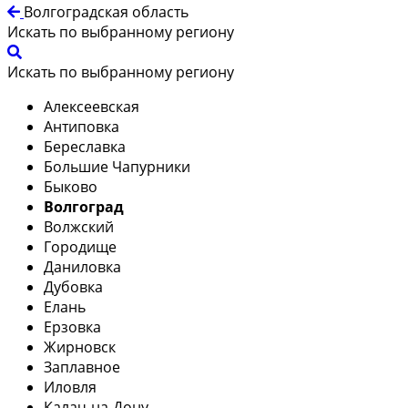
Волгоградская область
Искать по выбранному региону
Искать по выбранному региону
Алексеевская
Антиповка
Береславка
Большие Чапурники
Быково
Волгоград
Волжский
Городище
Даниловка
Дубовка
Елань
Ерзовка
Жирновск
Заплавное
Иловля
Калач-на-Дону