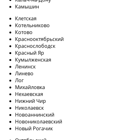
Камышин
Клетская
Котельниково
Котово
Краснооктябрьский
Краснослободск
Красный Яр
Кумылженская
Ленинск
Линево
Лог
Михайловка
Нехаевская
Нижний Чир
Николаевск
Новоаннинский
Новониколаевский
Новый Рогачик