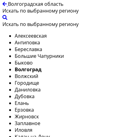
Волгоградская область
Искать по выбранному региону
Искать по выбранному региону
Алексеевская
Антиповка
Береславка
Большие Чапурники
Быково
Волгоград
Волжский
Городище
Даниловка
Дубовка
Елань
Ерзовка
Жирновск
Заплавное
Иловля
Калач-на-Дону