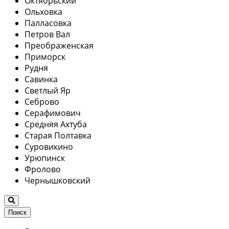
Октябрьский
Ольховка
Палласовка
Петров Вал
Преображенская
Приморск
Рудня
Савинка
Светлый Яр
Себрово
Серафимович
Средняя Ахтуба
Старая Полтавка
Суровикино
Урюпинск
Фролово
Чернышковский
Поиск