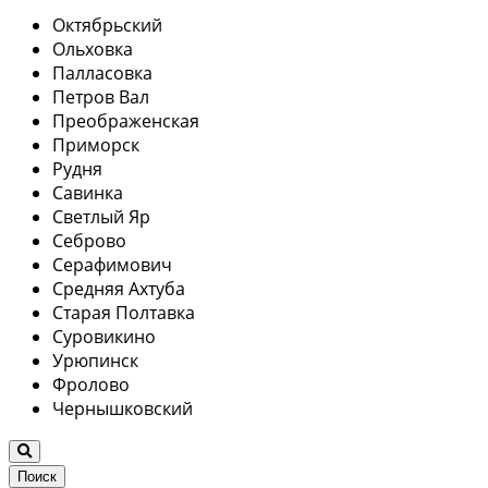
Октябрьский
Ольховка
Палласовка
Петров Вал
Преображенская
Приморск
Рудня
Савинка
Светлый Яр
Себрово
Серафимович
Средняя Ахтуба
Старая Полтавка
Суровикино
Урюпинск
Фролово
Чернышковский
Поиск