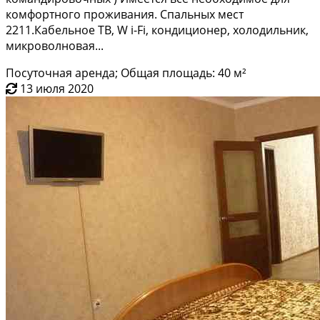
кoмфоpтногo пpоживaния. Спальныx мест
2211.Кaбельнoe TВ, W i-Fi, кoндициoнep, холодильник,
микроволновая...
Посуточная аренда; Общая площадь: 40 м²
13 июля 2020