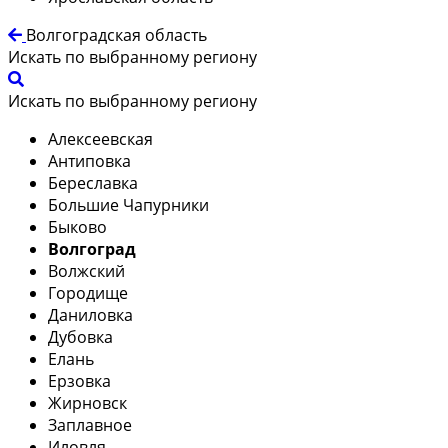
Волгоградская область
Искать по выбранному региону
Искать по выбранному региону
Алексеевская
Антиповка
Береславка
Большие Чапурники
Быково
Волгоград
Волжский
Городище
Даниловка
Дубовка
Елань
Ерзовка
Жирновск
Заплавное
Иловля