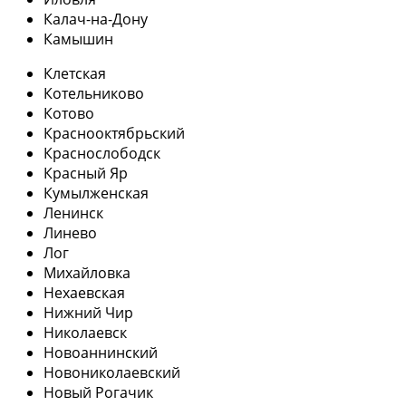
Калач-на-Дону
Камышин
Клетская
Котельниково
Котово
Краснооктябрьский
Краснослободск
Красный Яр
Кумылженская
Ленинск
Линево
Лог
Михайловка
Нехаевская
Нижний Чир
Николаевск
Новоаннинский
Новониколаевский
Новый Рогачик