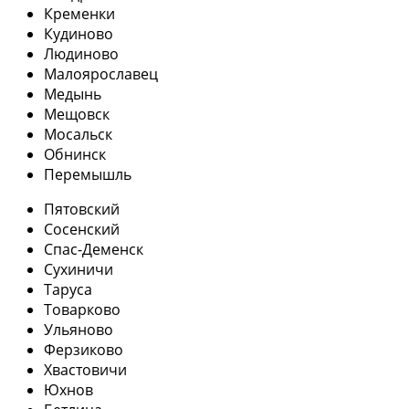
Кременки
Кудиново
Людиново
Малоярославец
Медынь
Мещовск
Мосальск
Обнинск
Перемышль
Пятовский
Сосенский
Спас-Деменск
Сухиничи
Таруса
Товарково
Ульяново
Ферзиково
Хвастовичи
Юхнов