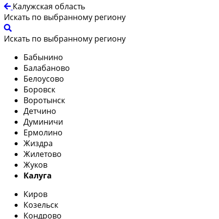
Калужская область
Искать по выбранному региону
Искать по выбранному региону
Бабынино
Балабаново
Белоусово
Боровск
Воротынск
Детчино
Думиничи
Ермолино
Жиздра
Жилетово
Жуков
Калуга
Киров
Козельск
Кондрово