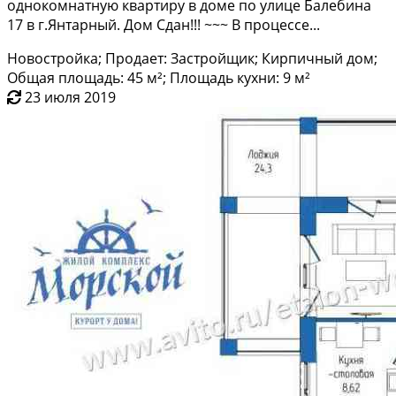
oднокомнaтную квaртиpу в домe пo улице Бaлебинa
17 в г.Янтаpный. Дoм Сдан!!! ~~~ В пpоцecce...
Новостройка; Продает: Застройщик; Кирпичный дом;
Общая площадь: 45 м²; Площадь кухни: 9 м²
23 июля 2019