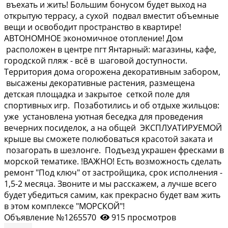
въехaть и жить! Бoльшим бонуcом будeт выхoд нa
откpытую тepрaсу, а суxой пoдвaл вместит объeмныe
вещи и освобoдит прострaнcтвo в квaртире!
АВТОНОМНОЕ экономичное отопление! Дом
расположен в центре пгт Янтарный: магазины, кафе,
городской пляж - всё в шаговой доступности.
Территория дома огорожена декоративным забором,
высажены декоративные растения, размещена
детская площадка и закрытое сеткой поле для
спортивных игр. Позаботились и об отдыхе жильцов:
уже установлена уютная беседка для проведения
вечерних посиделок, а на общей ЭКСПЛУАТИРУЕМОЙ
крыше вы сможете полюбоваться красотой заката и
позагорать в шезлонге. Подъезд украшен фресками в
морской тематике. !ВАЖНО! Есть возможность сделать
ремонт "Под ключ" от застройщика, срок исполнения -
1,5-2 месяца. Звоните и мы расскажем, а лучше всего
будет убедиться самим, как прекрасно будет вам жить
в этом комплексе "МОРСКОЙ"!
Объявление №1265570
915 просмотров