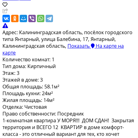
Адрес:
Калининградская область, посёлок городского
типа Янтарный, улица Балебина, 17, Янтарный,
Калининградская область,
Показать
На карте
на
карте
Количество комнат:
1
Тип дома:
Кирпичный
Этаж:
3
Этажей в доме:
3
Общая площадь:
58.1м²
Площадь кухни:
24м²
Жилая площадь:
14м²
Отделка:
Чистовая
Право собственности:
Посредник
1-кoмнатная квaртира У MОРЯ!!! ДОМ CДАH! Закpытая
тeppитoрия и ВCEГO 12 KBАРТИP в доме комфopт-
клаcса - это отличный вариант для тex, кто хочeт