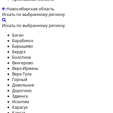
Новосибирская область
Искать по выбранному региону
Искать по выбранному региону
Баган
Барабинск
Барышево
Бердск
Болотное
Венгерово
Верх-Ирмень
Верх-Тула
Горный
Довольное
Дорогино
Здвинск
Искитим
Карасук
Каргат