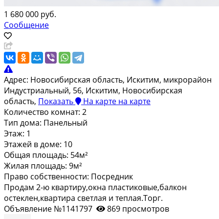
1 680 000 руб.
Сообщение
Адрес:
Новосибирская область, Искитим, микрорайон
Индустриальный, 56, Искитим, Новосибирская
область,
Показать
На карте
на карте
Количество комнат:
2
Тип дома:
Панельный
Этаж:
1
Этажей в доме:
10
Общая площадь:
54м²
Жилая площадь:
9м²
Право собственности:
Посредник
Продам 2-ю квартиру,окна пластиковые,балкон
остеклен,квартира светлая и теплая.Торг.
Объявление №1141797
869 просмотров