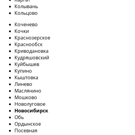
Колывань
Кольцово
Коченево
Кочки
Краснозерское
Краснообск
Криводановка
Кудряшовский
Куйбышев
Купино
Кыштовка
Линево
Маслянино
Мошково
Новолуговое
Новосибирск
Обь
Ордынское
Посевная