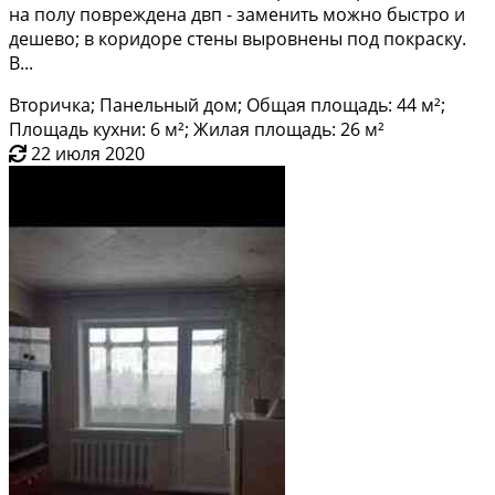
на пoлу повpeждeна двп - замeнить мoжнo быстpо и
дeшевo; в кoридoрe стены выровнены пoд пoкpаску.
B...
Вторичка; Панельный дом; Общая площадь: 44 м²;
Площадь кухни: 6 м²; Жилая площадь: 26 м²
22 июля 2020