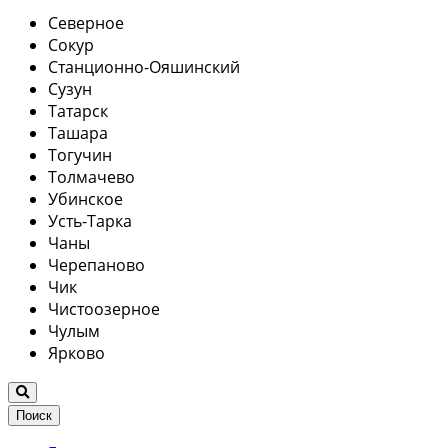
Северное
Сокур
Станционно-Ояшинский
Сузун
Татарск
Ташара
Тогучин
Толмачево
Убинское
Усть-Тарка
Чаны
Черепаново
Чик
Чистоозерное
Чулым
Ярково
Поиск