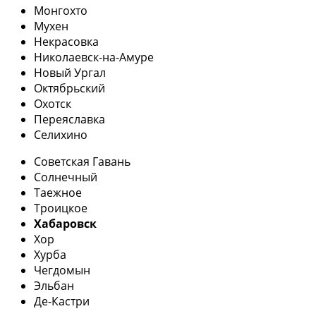
Монгохто
Мухен
Некрасовка
Николаевск-на-Амуре
Новый Ургал
Октябрьский
Охотск
Переяславка
Селихино
Советская Гавань
Солнечный
Таежное
Троицкое
Хабаровск
Хор
Хурба
Чегдомын
Эльбан
Де-Кастри