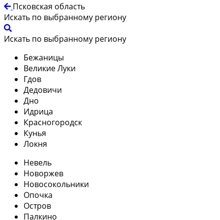
Псковская область
Искать по выбранному региону
Искать по выбранному региону
Бежаницы
Великие Луки
Гдов
Дедовичи
Дно
Идрица
Красногородск
Кунья
Локня
Невель
Новоржев
Новосокольники
Опочка
Остров
Палкино