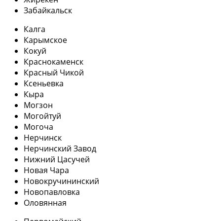
Забайкальск
Калга
Карымское
Кокуй
Краснокаменск
Красный Чикой
Ксеньевка
Кыра
Могзон
Могойтуй
Могоча
Нерчинск
Нерчинский Завод
Нижний Цасучей
Новая Чара
Новокручининский
Новопавловка
Оловянная