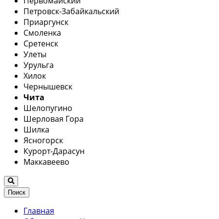
Первомайский
Петровск-Забайкальский
Приаргунск
Смоленка
Сретенск
Улеты
Урульга
Хилок
Чернышевск
Чита
Шелопугино
Шерловая Гора
Шилка
Ясногорск
Курорт-Дарасун
Маккавеево
Поиск
Главная